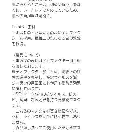
肌にふれるところは、切替や縫い目をな
くし、シームレスで対応しているため、
肌への負担軽減可能に。
Point3
・素材
生地は制菌・防臭効果の高いデオファク
ターを採用。繊維上の気になる菌の繁殖
を軽減。
〈製品について〉
・本製品の表地はデオファクター加工※
を施しております。
※デオファクター加工とは、繊維上の細
菌の増殖を抑制し、特定ウイルスを減
少。臭いの原因菌にも作用する防臭効果
に優れています。
・SEKマーク取得の抗ウイルス、防カ
ビ、防臭、制菌効果を持つ高機能マスク
です。
・こちらのマスクは有害な粉塵やガス、
花粉、ウイルスを完全に防ぐ物ではあり
ません。
・繰り返し洗ってご使用いただけるマス