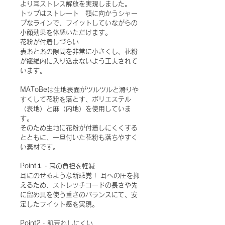
より耳ストレス解放を実現しました。
トップはストレート　顎に向かうシャー
プなラインで、フイットしていながらの
小顔効果を体感いただけます。
花粉が付着しづらい
表
糸と糸の隙間を非常に小さくし、花粉
が繊維内に入り込まないよう工夫されて
います。
MAToBe
は生地表面がツルツルと滑りや
すくして花粉を落とす、
ポリエステル
（表地）と麻（内地）を使用していま
す。
そのため生地に花粉が付着しにくくする
とともに、一旦付いた花粉も落ちやすく
い素材です。
Point
１・耳の負担を軽減
耳にのせるような新感覚！ 耳への圧を抑
えるため、ストレッチコードの長さや先
に留め具を使う重さのバランスにて、安
定したフイット感を実現。
Point2
・肌荒れしにくい