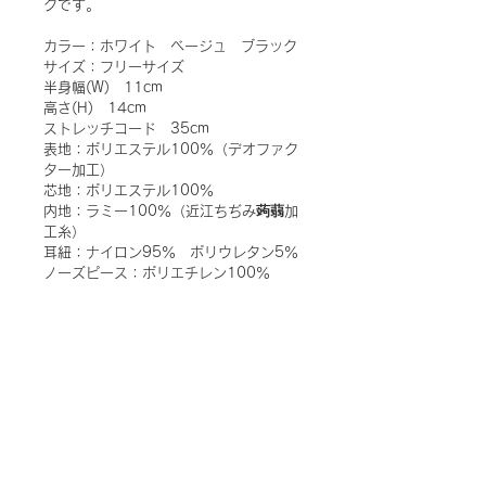
クです。
カラー：ホワイト　ベージュ　ブラック
サイズ：フリーサイズ
半身幅(W)　11cm
高さ(H)　14cm
ストレッチコード　35cm
表地：ポリエステル100％（デオファク
ター加工）
芯地：ポリエステル100％
内地：ラミー100％（近江ちぢみ蒟蒻加
工糸）
耳紐：ナイロン95％　ポリウレタン5％
ノーズピース：ポリエチレン100％
パーツ：真鍮（メッキ加工）
Made inJapan
配送料金および配送について
- こちらの商品の配送料は一律５００
お支払方法について
円（税込）です。
- 商品のお支払いは、ゆうちょ銀行へ