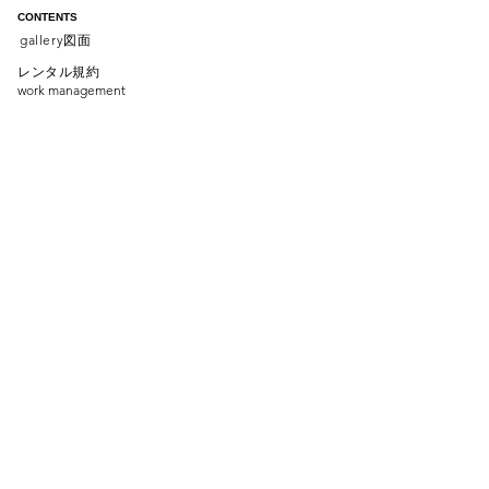
CONTENTS
gallery
図面
レンタル規約
work management
​レンタル料金
rental price
about
news
ACCESS
〒150-0012
address:
3-13-1
渋谷区広尾
trust
v
a
lue hiroo
B1F
​phone :
090-1936-8037
email :
info@l-1gallery.com
contact : contac
​t us
SNS