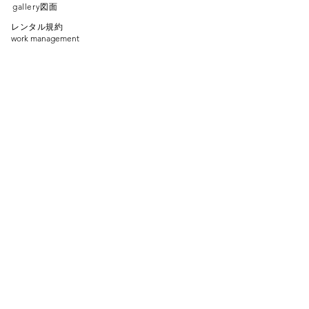
gallery
図面
レンタル規約
work management
​レンタル料金
rental price
about
news
ACCESS
〒150-0012
address:
3-13-1
渋谷区広尾
trust
v
a
lue hiroo
B1F
​phone :
090-1936-8037
email :
info@l-1gallery.com
contact : contac
​t us
SNS