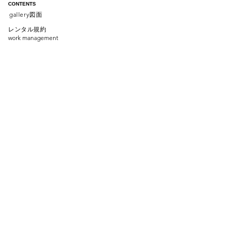
CONTENTS
gallery
図面
レンタル規約
work management
​レンタル料金
rental price
about
news
ACCESS
〒150-0012
address:
3-13-1
渋谷区広尾
trust
v
a
lue hiroo
B1F
​phone :
090-1936-8037
email :
info@l-1gallery.com
contact : contac
​t us
SNS