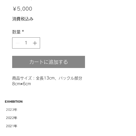
価
￥5,000
格
消費税込み
数量
*
カートに追加する
商品サイズ：全長13cm、バックル部分
8cm×6cm
EXHIBITION
2023
年
2022
年
2021
年