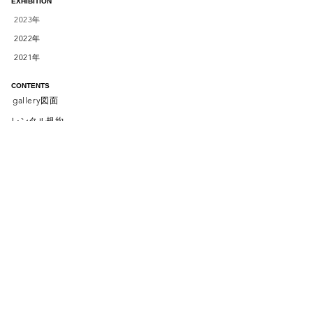
EXHIBITION
2023
年
2022
年
2021
年
CONTENTS
gallery
図面
レンタル規約
work management
​レンタル料金
rental price
about
news
ACCESS
〒150-0012
address:
3-13-1
渋谷区広尾
trust
v
a
lue hiroo
B1F
​phone :
090-1936-8037
email :
info@l-1gallery.com